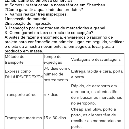
1É fabricante ou empresa comercial?
A: Somos um fabricante, a nossa fábrica em Shenzhen
2Como garantir a qualidade dos produtos?
R: Vamos realizar três inspecções.
1Inspecção de material.
2Inspecção de impressão
3. Inspecção por amostragem de mercadorias a granel
3- Como garantir a taxa correcta de concepção?
A: Antes de fazer a encomenda, enviaremos o rascunho de
projeto para confirmação em primeiro lugar, em seguida, verificar
o efeito da amostra novamente, e, em seguida, levar para a
produção em massa.
Método de
Tempo de
Vantagens e desvantagens
transporte
expedição
3-5 dias com o
Express como
Entrega rápida e cara, porta
número de
DHL/UPS/FEDEX/TN
a porta
rastreamento
Rápido, de aeroporto em
aeroporto, os clientes têm
Transporte aéreo
5-7 dias
de ir buscar as mercadorias
no aeroporto.
Cheap and Slow, porto a
porto, os clientes têm de
Transporte marítimo
15 a 30 dias
recolher as mercadorias no
porto.