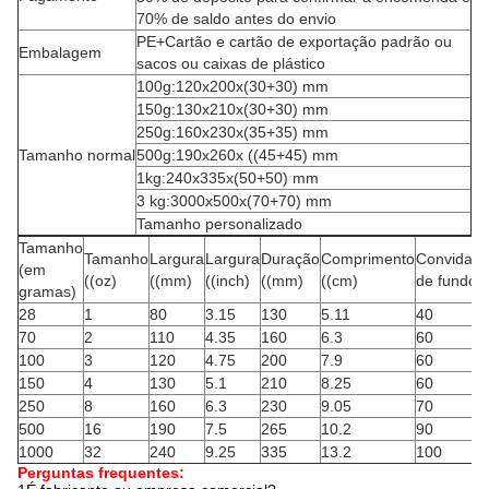
70% de saldo antes do envio
PE+Cartão e cartão de exportação padrão ou
Embalagem
sacos ou caixas de plástico
100g:120x200x(30+30) mm
150g:130x210x(30+30) mm
250g:160x230x(35+35) mm
Tamanho normal
500g:190x260x ((45+45) mm
1kg:240x335x(50+50) mm
3 kg:3000x500x(70+70) mm
Tamanho personalizado
Tamanho
Tamanho
Largura
Largura
Duração
Comprimento
Convidad
(em
((oz)
((mm)
((inch)
((mm)
((cm)
de fundo
gramas)
28
1
80
3.15
130
5.11
40
70
2
110
4.35
160
6.3
60
100
3
120
4.75
200
7.9
60
150
4
130
5.1
210
8.25
60
250
8
160
6.3
230
9.05
70
500
16
190
7.5
265
10.2
90
1000
32
240
9.25
335
13.2
100
Perguntas frequentes: