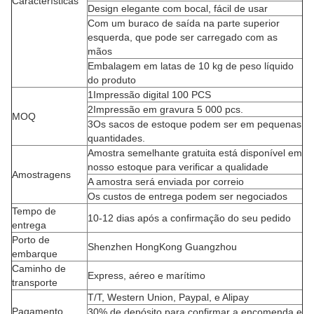
Características
Design elegante com bocal, fácil de usar
Com um buraco de saída na parte superior
esquerda, que pode ser carregado com as
mãos
Embalagem em latas de 10 kg de peso líquido
do produto
1Impressão digital 100 PCS
2Impressão em gravura 5 000 pcs.
MOQ
3Os sacos de estoque podem ser em pequenas
quantidades.
Amostra semelhante gratuita está disponível em
nosso estoque para verificar a qualidade
Amostragens
A amostra será enviada por correio
Os custos de entrega podem ser negociados
Tempo de
10-12 dias após a confirmação do seu pedido
entrega
Porto de
Shenzhen HongKong Guangzhou
embarque
Caminho de
Express, aéreo e marítimo
transporte
T/T, Western Union, Paypal, e Alipay
Pagamento
30% de depósito para confirmar a encomenda e