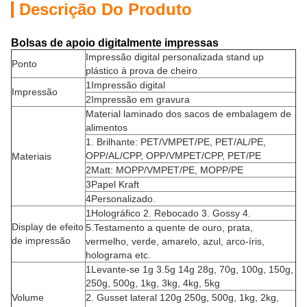
Descrição Do Produto
Bolsas de apoio digitalmente impressas
Impressão digital personalizada stand up
Ponto
plástico à prova de cheiro
1Impressão digital
Impressão
2Impressão em gravura
Material laminado dos sacos de embalagem de
alimentos
1. Brilhante: PET/VMPET/PE, PET/AL/PE,
OPP/AL/CPP, OPP/VMPET/CPP, PET/PE
Materiais
2Matt: MOPP/VMPET/PE, MOPP/PE
3Papel Kraft
4Personalizado.
1Holográfico 2. Rebocado 3. Gossy 4.
Display de efeito
5.Testamento a quente de ouro, prata,
de impressão
vermelho, verde, amarelo, azul, arco-íris,
holograma etc.
1Levante-se 1g 3.5g 14g 28g, 70g, 100g, 150g,
250g, 500g, 1kg, 3kg, 4kg, 5kg
Volume
2. Gusset lateral 120g 250g, 500g, 1kg, 2kg,