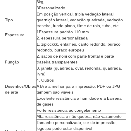
3kg,
3Personalizado.
Em posição vertical, tripla vedação lateral,
Tipo
guarnição lateral, vedação quadrada, vedação
traseira, fundo plano, filme de rolo, tubo, etc.
1Espessura padrão 110 mm
Espessura
2. espessura personalizada
1. ziplockkk, entalhes, canto redondo, buraco
redondo, buraco europeu
2. sacos de noni com parte frontal e parte
Função
traseira transparentes
3. janela (quadrada, oval, redonda, quadrada,
livre)
4. Outros
Desenhos/Obras
A IA é a melhor para impressão, PDF ou JPG
de arte
também são viáveis
Excelente resistência à humidade e à barreira
de gases
Forte resistência ao congelamento
Alta resistência e não quebra, não vazamento
Tamanho personalizado, cor de impressão,
logotipo pode estar disponível