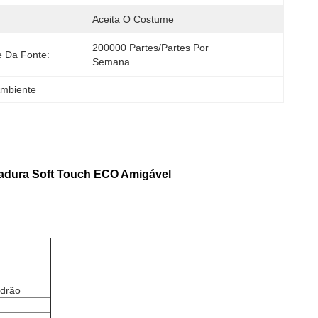
Aceita O Costume
200000 Partes/partes Por   
e Da Fonte:
Semana
Ambiente
hadura Soft Touch ECO Amigável
adrão