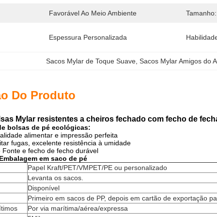
Favorável Ao Meio Ambiente
Tamanho:
Espessura Personalizada
Habilidad
Sacos Mylar de Toque Suave
, 
Sacos Mylar Amigos do 
ão Do Produto
sas Mylar resistentes a cheiros fechado com fecho de fec
de bolsas de pé ecológicas
:
ualidade alimentar e impressão perfeita
itar fugas, excelente resistência à umidade
 Fonte e fecho de fecho durável
Embalagem em saco de pé
Papel Kraft/PET/VMPET/PE ou personalizado
Levanta os sacos.
Disponível
Primeiro em sacos de PP, depois em cartão de exportação p
ítimos
Por via marítima/aérea/expressa