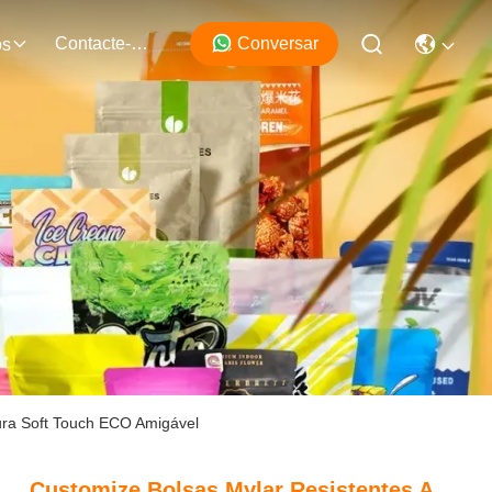
Contacte-Nos
Conversar
os
ura Soft Touch ECO Amigável
Customize Bolsas Mylar Resistentes A