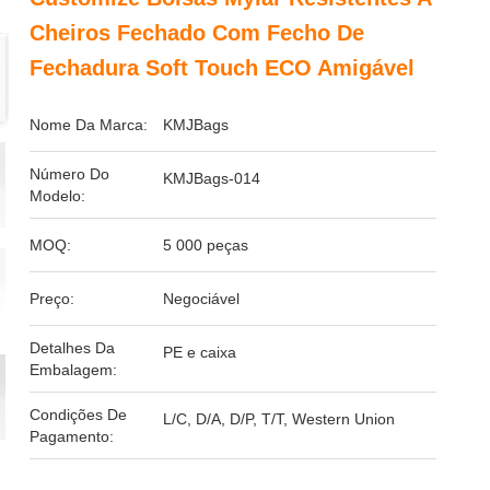
Cheiros Fechado Com Fecho De
Fechadura Soft Touch ECO Amigável
Nome Da Marca:
KMJBags
Número Do
KMJBags-014
Modelo:
MOQ:
5 000 peças
Preço:
Negociável
Detalhes Da
PE e caixa
Embalagem:
Condições De
L/C, D/A, D/P, T/T, Western Union
Pagamento: