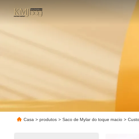
Casa
>
produtos
>
Saco de Mylar do toque macio
>
Custo