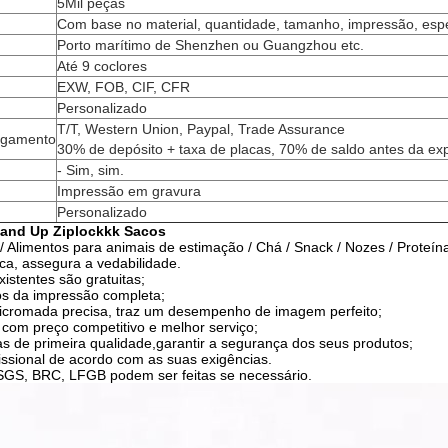
5Mil peças
Com base no material, quantidade, tamanho, impressão, espe
Porto marítimo de Shenzhen ou Guangzhou etc.
Até 9 coclores
EXW, FOB, CIF, CFR
Personalizado
T/T, Western Union, Paypal, Trade Assurance
agamento
30% de depósito + taxa de placas, 70% de saldo antes da ex
- Sim, sim.
Impressão em gravura
Personalizado
tand Up Ziplockkk Sacos
 / Alimentos para animais de estimação / Chá / Snack / Nozes / Proteín
ca, assegura a vedabilidade.
istentes são gratuitas;
os da impressão completa;
licromada precisa, traz um desempenho de imagem perfeito;
e com preço competitivo e melhor serviço;
ntas de primeira qualidade,garantir a segurança dos seus produtos;
issional de acordo com as suas exigências.
 SGS, BRC, LFGB podem ser feitas se necessário.