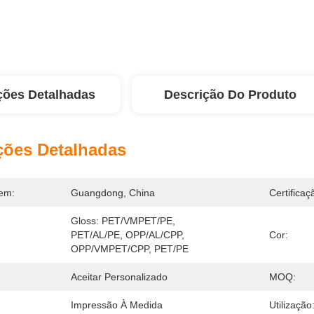
ções Detalhadas
Descrição Do Produto
ções Detalhadas
em:
Guangdong, China
Certificaç
Gloss: PET/VMPET/PE, 
PET/AL/PE, OPP/AL/CPP, 
Cor:
OPP/VMPET/CPP, PET/PE
Aceitar Personalizado
MOQ:
Impressão À Medida
Utilização