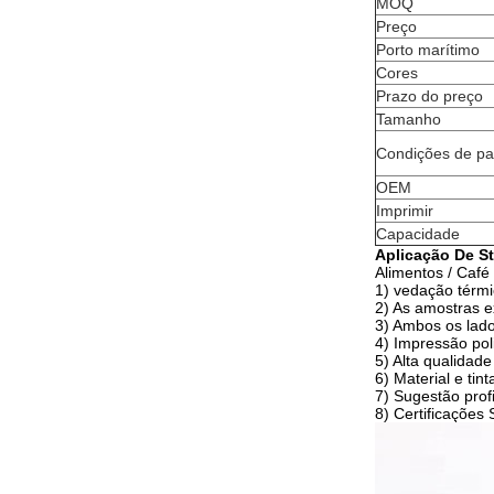
MOQ
Preço
Porto marítimo
Cores
Prazo do preço
Tamanho
Condições de p
OEM
Imprimir
Capacidade
Aplicação
De S
Alimentos / Café
1) vedação térmi
2) As amostras ex
3) Ambos os lad
4) Impressão po
5) Alta qualidad
6) Material e ti
7) Sugestão prof
8) Certificações