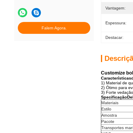
Vantagem:
Espessura:
Falem Agora.
Destacar:
Descriç
Customize bol
Características
1) Material de q
2) Ótimo para ev
3) Forte vedação
S
pecificação
De
Materiais
Estilo
Amostra
Pacote
Transportes mar