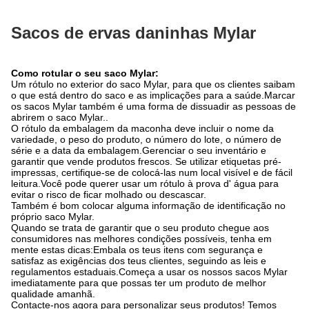
Sacos de ervas daninhas Mylar
Como rotular o seu saco Mylar:
Um rótulo no exterior do saco Mylar, para que os clientes saibam
o que está dentro do saco e as implicações para a saúde.Marcar
os sacos Mylar também é uma forma de dissuadir as pessoas de
abrirem o saco Mylar..
O rótulo da embalagem da maconha deve incluir o nome da
variedade, o peso do produto, o número do lote, o número de
série e a data da embalagem.Gerenciar o seu inventário e
garantir que vende produtos frescos. Se utilizar etiquetas pré-
impressas, certifique-se de colocá-las num local visível e de fácil
leitura.Você pode querer usar um rótulo à prova d' água para
evitar o risco de ficar molhado ou descascar.
Também é bom colocar alguma informação de identificação no
próprio saco Mylar.
Quando se trata de garantir que o seu produto chegue aos
consumidores nas melhores condições possíveis, tenha em
mente estas dicas:Embala os teus itens com segurança e
satisfaz as exigências dos teus clientes, seguindo as leis e
regulamentos estaduais.Começa a usar os nossos sacos Mylar
imediatamente para que possas ter um produto de melhor
qualidade amanhã.
Contacte-nos agora para personalizar seus produtos! Temos