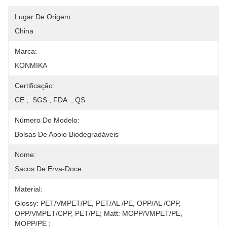
Lugar De Origem:
China
Marca:
KONMIKA
Certificação:
CE ,  SGS , FDA  , QS
Número Do Modelo:
Bolsas De Apoio Biodegradáveis
Nome:
Sacos De Erva-Doce
Material:
Glossy: PET/VMPET/PE, PET/AL /PE, OPP/AL /CPP, 
OPP/VMPET/CPP, PET/PE; Matt: MOPP/VMPET/PE, 
MOPP/PE ;