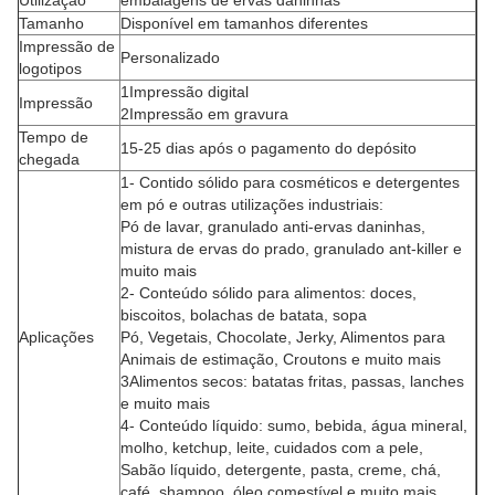
Utilização
embalagens de ervas daninhas
Tamanho
Disponível em tamanhos diferentes
Impressão de
Personalizado
logotipos
1Impressão digital
Impressão
2Impressão em gravura
Tempo de
15-25 dias após o pagamento do depósito
chegada
1- Contido sólido para cosméticos e detergentes
em pó e outras utilizações industriais:
Pó de lavar, granulado anti-ervas daninhas,
mistura de ervas do prado, granulado ant-killer e
muito mais
2- Conteúdo sólido para alimentos: doces,
biscoitos, bolachas de batata, sopa
Aplicações
Pó, Vegetais, Chocolate, Jerky, Alimentos para
Animais de estimação, Croutons e muito mais
3Alimentos secos: batatas fritas, passas, lanches
e muito mais
4- Conteúdo líquido: sumo, bebida, água mineral,
molho, ketchup, leite, cuidados com a pele,
Sabão líquido, detergente, pasta, creme, chá,
café, shampoo, óleo comestível e muito mais