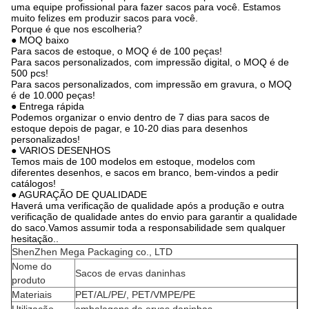
uma equipe profissional para fazer sacos para você. Estamos
muito felizes em produzir sacos para você.
Porque é que nos escolheria?
● MOQ baixo
Para sacos de estoque, o MOQ é de 100 peças!
Para sacos personalizados, com impressão digital, o MOQ é de
500 pcs!
Para sacos personalizados, com impressão em gravura, o MOQ
é de 10.000 peças!
● Entrega rápida
Podemos organizar o envio dentro de 7 dias para sacos de
estoque depois de pagar, e 10-20 dias para desenhos
personalizados!
● VARIOS DESENHOS
Temos mais de 100 modelos em estoque, modelos com
diferentes desenhos, e sacos em branco, bem-vindos a pedir
catálogos!
● AGURAÇÃO DE QUALIDADE
Haverá uma verificação de qualidade após a produção e outra
verificação de qualidade antes do envio para garantir a qualidade
do saco.Vamos assumir toda a responsabilidade sem qualquer
hesitação..
ShenZhen Mega Packaging co., LTD
Nome do
Sacos de ervas daninhas
produto
Materiais
PET/AL/PE/, PET/VMPE/PE