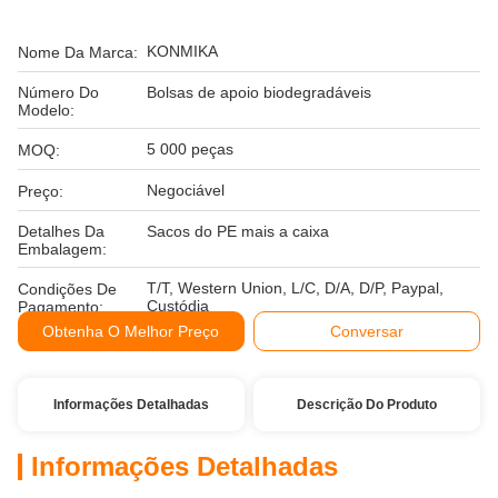
KONMIKA
Nome Da Marca:
Número Do
Bolsas de apoio biodegradáveis
Modelo:
5 000 peças
MOQ:
Negociável
Preço:
Detalhes Da
Sacos do PE mais a caixa
Embalagem:
T/T, Western Union, L/C, D/A, D/P, Paypal,
Condições De
Custódia
Pagamento:
Obtenha O Melhor Preço
Conversar
Informações Detalhadas
Descrição Do Produto
Informações Detalhadas